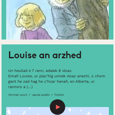
Louise an arzhed
Un heuliad e 7 rann, adalek 8 vloaz.
Emañ Louise, ur plac’hig unnek vloaz anezhi, o chom
gant he zad hag he c’hoar henañ, en Alberta, ur
rannvro a (…)
Format court
Jeune public
Fiction