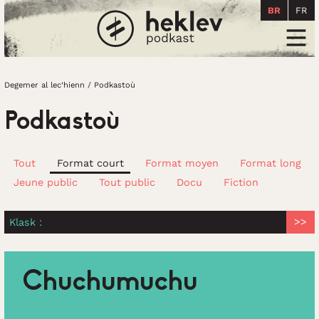
BR
FR
Degemer al lec’hienn
Men
Degemer al lec’hienn
/
Podkastoù
Podkastoù
Tout
Format court
Format moyen
Format long
Jeune public
Tout public
Docu
Fiction
Klask :
Chuchumuchu