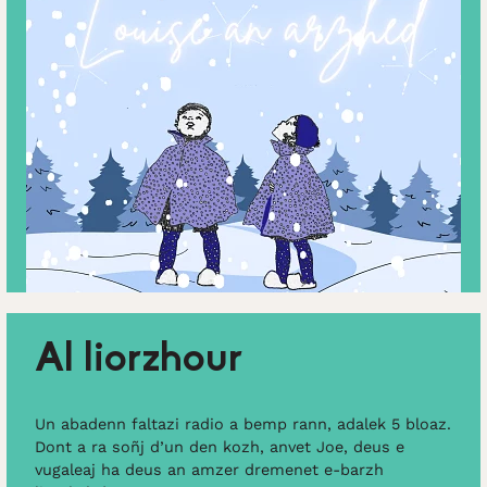
Al liorzhour
Un abadenn faltazi radio a bemp rann, adalek 5 bloaz.
Dont a ra soñj d’un den kozh, anvet Joe, deus e
vugaleaj ha deus an amzer dremenet e-barzh