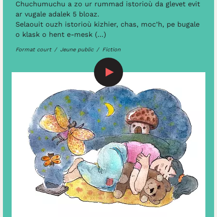
Chuchumuchu a zo ur rummad istorioù da glevet evit
ar vugale adalek 5 bloaz.
Selaouit ouzh istorioù kizhier, chas, moc’h, pe bugale
o klask o hent e-mesk (…)
Format court
Jeune public
Fiction