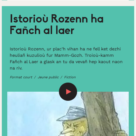
Istorioù Rozenn ha
Fañch al laer
Istorioù Rozenn, ur plac’h vihan ha ne fell ket dezhi
heuliañ kuzulioù fur Mamm-Gozh. Troioù-kamm
Fañch al Laer a glask an tu da vevañ hep kaout naon
na riv.
Format court
Jeune public
Fiction