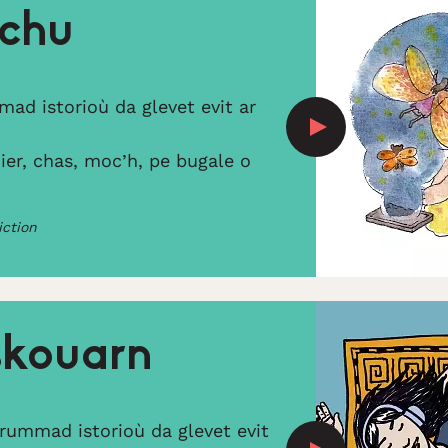
chu
d istorioù da glevet evit ar
ier, chas, moc’h, pe bugale o
iction
skouarn
rummad istorioù da glevet evit