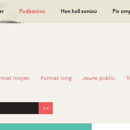
er
Podkastoù
Hon holl sonioù
Piv om
rmat moyen
Format long
Jeune public
T