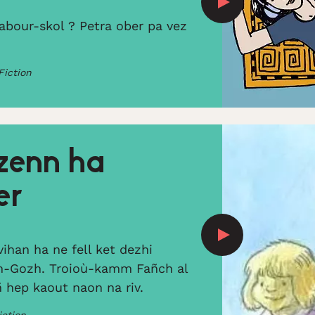
labour-skol ? Petra ober pa vez
Fiction
zenn ha
er
vihan ha ne fell ket dezhi
m-Gozh. Troioù-kamm Fañch al
ñ hep kaout naon na riv.