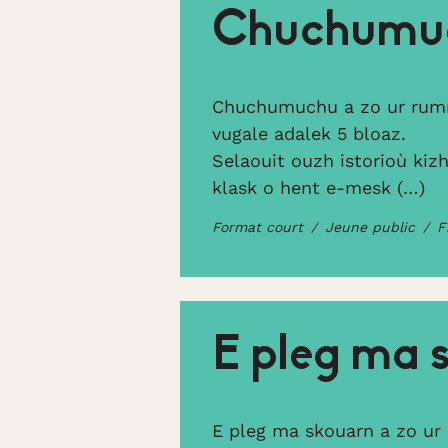
Chuchumu
Chuchumuchu a zo ur rumma
vugale adalek 5 bloaz.
Selaouit ouzh istorioù kizh
klask o hent e-mesk (…)
Format court
Jeune public
F
E pleg ma 
E pleg ma skouarn a zo ur 