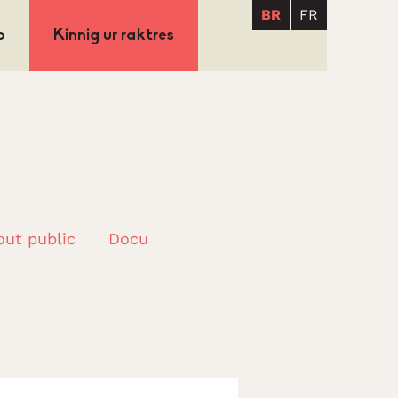
BR
FR
p
Kinnig ur raktres
out public
Docu