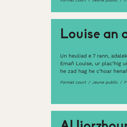
Format court
Jeune public
F
Louise an 
Un heuliad e 7 rann, adalek
Emañ Louise, ur plac’hig 
he zad hag he c’hoar henañ
Format court
Jeune public
F
Al liorzhou