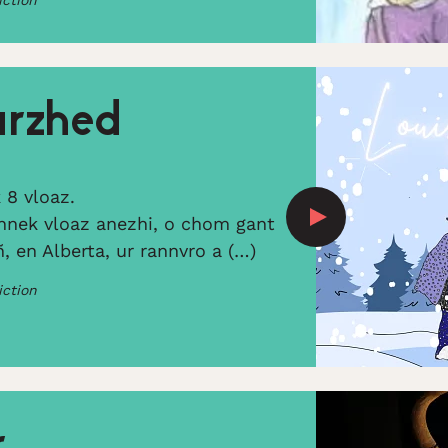
iction
arzhed
 8 vloaz.
unnek vloaz anezhi, o chom gant
, en Alberta, ur rannvro a (…)
iction
r