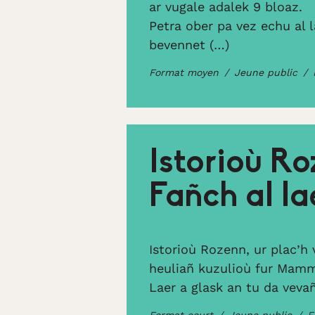
ar vugale adalek 9 bloaz.
Petra ober pa vez echu al 
bevennet (…)
Format moyen
Jeune public
Istorioù Ro
Fañch al la
Istorioù Rozenn, ur plac’h 
heuliañ kuzulioù fur Mam
Laer a glask an tu da veva