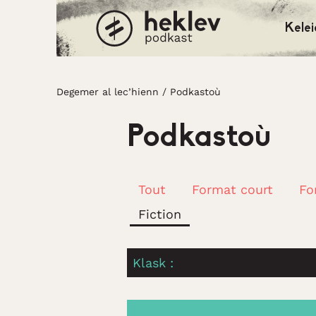
Kelei
Degemer al lec’hienn
Degemer al lec’hienn
/
Podkastoù
Podkastoù
Tout
Format court
Fo
Fiction
Klask :