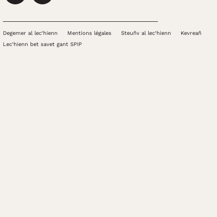
Degemer al lec’hienn
Mentions légales
Steuñv al lec’hienn
Kevreañ
Lec’hienn bet savet gant SPIP