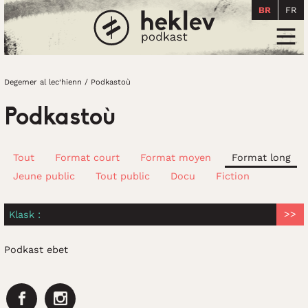
BR
FR
Degemer al lec’hienn
Men
Degemer al lec’hienn
/
Podkastoù
Podkastoù
Tout
Format court
Format moyen
Format long
Jeune public
Tout public
Docu
Fiction
Klask :
Podkast ebet
Facebook
Instagram