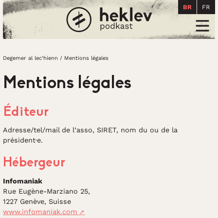
BR
FR
Degemer al lec’hienn
Men
Degemer al lec’hienn
/
Mentions légales
Mentions légales
Éditeur
Adresse/tel/mail de l’asso, SIRET, nom du ou de la
président·e.
Hébergeur
Infomaniak
Rue Eugène-Marziano 25,
1227 Genève, Suisse
www.infomaniak.com