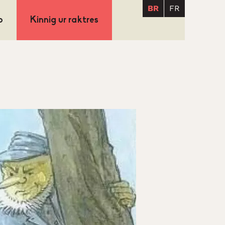
BR
FR
p
Kinnig ur raktres