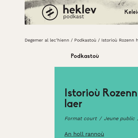
Kelei
Degemer al lec’hienn
Degemer al lec’hienn
/
Podkastoù
/
Istorioù Rozenn h
Podkastoù
Istorioù Rozenn
laer
Format court
Jeune public
An holl rannoù