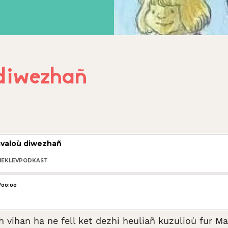
diwezhañ
c’h vihan ha ne fell ket dezhi heuliañ kuzulioù fu