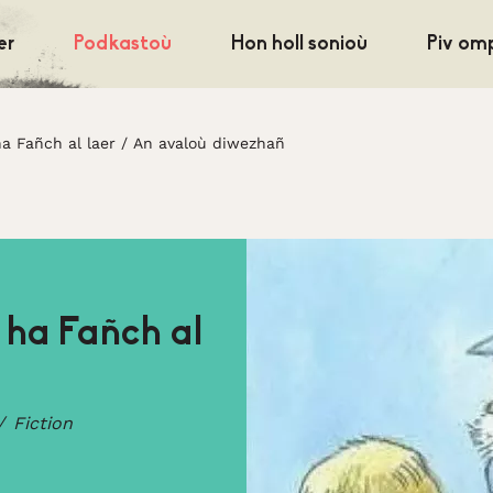
er
Podkastoù
Hon holl sonioù
Piv om
a Fañch al laer
/
An avaloù diwezhañ
 ha Fañch al
Fiction