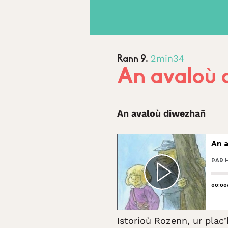
2min34
Rann 9.
An avaloù 
An avaloù diwezhañ
Istorioù Rozenn, ur pla