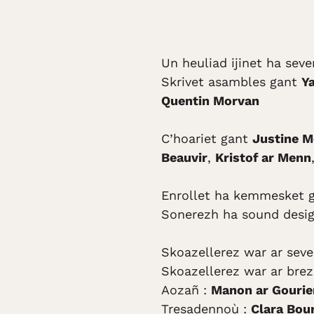
Un heuliad ijinet ha sev
Skrivet asambles gant
Y
Quentin Morvan
C’hoariet gant
Justine 
Beauvir
,
Kristof ar Menn
Enrollet ha kemmesket 
Sonerezh ha sound desi
Skoazellerez war ar seve
Skoazellerez war ar bre
Aozañ :
Manon ar Gourie
Tresadennoù :
Clara Bou