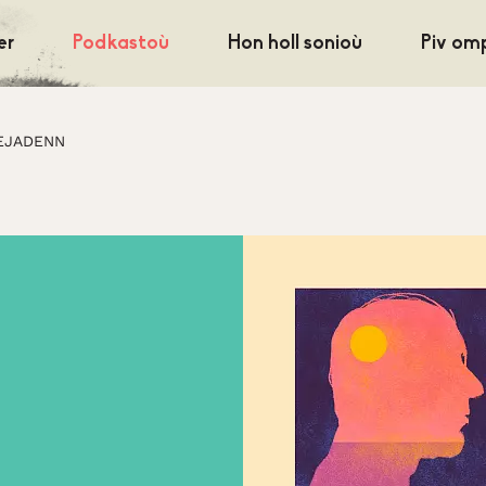
er
Podkastoù
Hon holl sonioù
Piv om
EJADENN