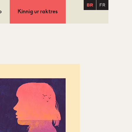
BR
FR
p
Kinnig ur raktres