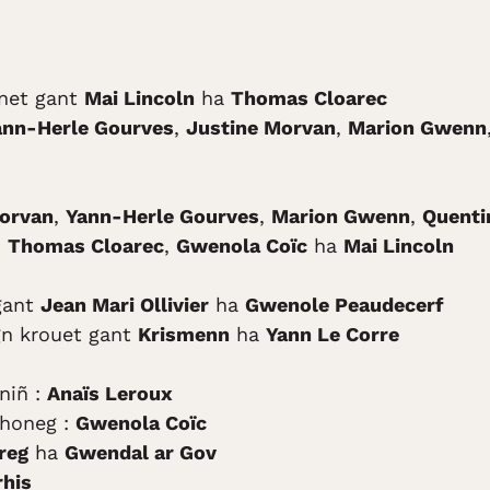
enet gant
Mai Lincoln
ha
Thomas Cloarec
ann-Herle Gourves
,
Justine Morvan
,
Marion Gwenn
Morvan
,
Yann-Herle Gourves
,
Marion Gwenn
,
Quenti
,
Thomas Cloarec
,
Gwenola Coïc
ha
Mai Lincoln
gant
Jean Mari Ollivier
ha
Gwenole Peaudecerf
gn krouet gant
Krismenn
ha
Yann Le Corre
niñ :
Anaïs Leroux
zhoneg :
Gwenola Coïc
reg
ha
Gwendal ar Gov
rhis