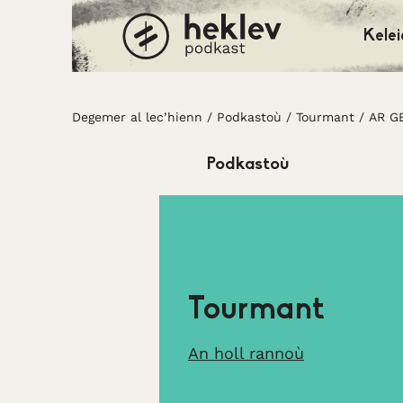
Kelei
Degemer al lec’hienn
Degemer al lec’hienn
/
Podkastoù
/
Tourmant
/
AR G
Podkastoù
Tourmant
An holl rannoù