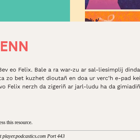
DENN
v eo Felix. Bale a ra war-zu ar sal-liesimplij dind
 ‘ta zo bet kuzhet dioutañ en doa ur verc’h e-pad k
vo Felix nerzh da zigeriñ ar jarl-ludu ha da gimiad