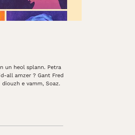
an un heol splann. Petra
eid-all amzer ? Gant Fred
iñ diouzh e vamm, Soaz.