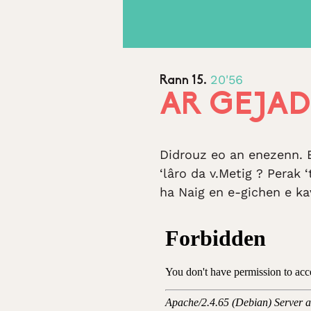
20'56
Rann 15.
AR GEJA
Didrouz eo an enezenn. Be
‘lâro da v.Metig ? Perak
ha Naig en e-gichen e ka