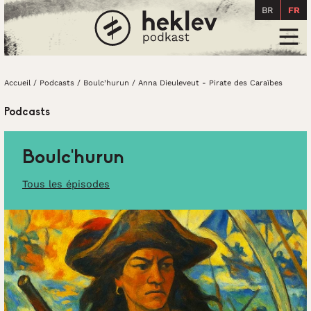
BR
FR
Accueil
Men
Accueil
/
Podcasts
/
Boulc’hurun
/
Anna Dieuleveut - Pirate des Caraïbes
Podcasts
Boulc’hurun
Tous les épisodes