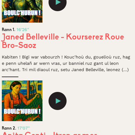
16'26''
Rann 1.
Janed Belleville - Kourserez Roue
Bro-Saoz
Kabiten ! Bigi war vabourzh ! Kouc’hoù du, gouelioù ruz, hag
e penn uhelañ ar wern vras, ur banniel ruz gant ul leon
arc’hant. Tri mil diaoul ruz, setu Janed Belleville, leonez (…)
17'07''
Rann 2.