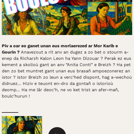
Piv a oar eo ganet unan eus morlaerezed ar Mor Karib e
Gourin ?
Anavezout a rit anv an dugez a zo bet o stourm a-
enep da Richarzh Kalon Leon ha Yann Dizouar ? Perak ez eus
kement a skolioù gant an anv “Anita Conti” e Breizh ? Ha pet
den zo bet muntret gant unan eus brasañ ampoezonerez an
istor ? Istor Breizh zo leun a verc’hed dispont, hag a-wechoù
didruez... Hiziv e teuont en-dro da gontañ o istorioù
deomp... Ha me lâr deoc’h, ne vo ket trist an afer-mañ,
boulc’hurun !