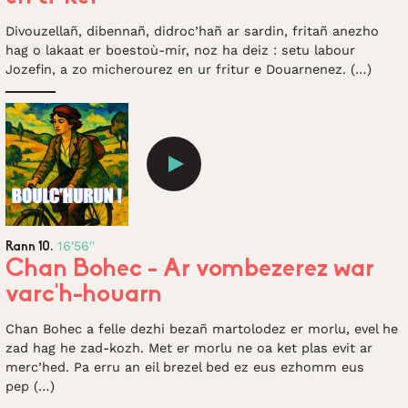
Divouzellañ, dibennañ, didroc’hañ ar sardin, fritañ anezho
hag o lakaat er boestoù-mir, noz ha deiz : setu labour
Jozefin, a zo micherourez en ur fritur e Douarnenez. (…)
16'56''
Rann 10.
Chan Bohec - Ar vombezerez war
varc’h-houarn
Chan Bohec a felle dezhi bezañ martolodez er morlu, evel he
zad hag he zad-kozh. Met er morlu ne oa ket plas evit ar
merc’hed. Pa erru an eil brezel bed ez eus ezhomm eus
pep (…)