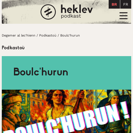
BR
FR
Degemer al lec’hienn
Men
Degemer al lec’hienn
/
Podkastoù
/
Boulc’hurun
Podkastoù
Boulc’hurun