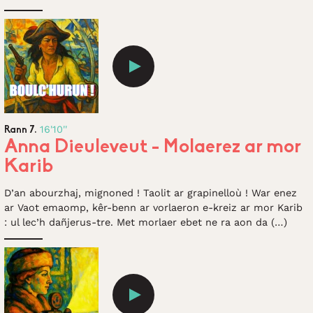
16'10''
Rann 7.
Anna Dieuleveut - Molaerez ar mor
Karib
D’an abourzhaj, mignoned ! Taolit ar grapinelloù ! War enez
ar Vaot emaomp, kêr-benn ar vorlaeron e-kreiz ar mor Karib
: ul lec’h dañjerus-tre. Met morlaer ebet ne ra aon da (…)