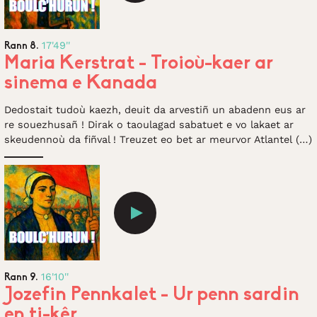
17'49''
Rann 8.
Maria Kerstrat - Troioù-kaer ar
sinema e Kanada
Dedostait tudoù kaezh, deuit da arvestiñ un abadenn eus ar
re souezhusañ ! Dirak o taoulagad sabatuet e vo lakaet ar
skeudennoù da fiñval ! Treuzet eo bet ar meurvor Atlantel (…)
16'10''
Rann 9.
Jozefin Pennkalet - Ur penn sardin
en ti-kêr