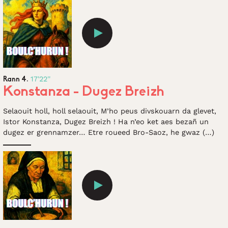
17'22''
Rann 4.
Konstanza - Dugez Breizh
Selaouit holl, holl selaouit, M’ho peus divskouarn da glevet,
Istor Konstanza, Dugez Breizh ! Ha n’eo ket aes bezañ un
dugez er grennamzer… Etre roueed Bro-Saoz, he gwaz (…)