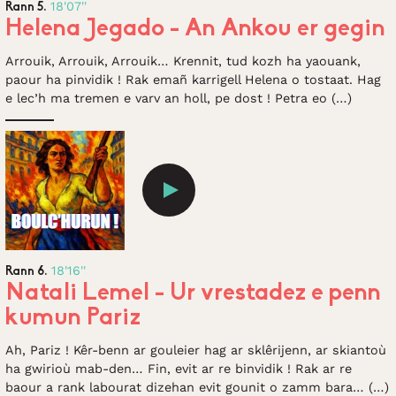
18'07''
Rann 5.
Helena Jegado - An Ankou er gegin
Arrouik, Arrouik, Arrouik… Krennit, tud kozh ha yaouank,
paour ha pinvidik ! Rak emañ karrigell Helena o tostaat. Hag
e lec’h ma tremen e varv an holl, pe dost ! Petra eo (…)
18'16''
Rann 6.
Natali Lemel - Ur vrestadez e penn
kumun Pariz
Ah, Pariz ! Kêr-benn ar gouleier hag ar sklêrijenn, ar skiantoù
ha gwirioù mab-den… Fin, evit ar re binvidik ! Rak ar re
baour a rank labourat dizehan evit gounit o zamm bara… (…)