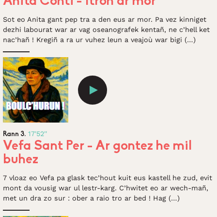
Anita Conti - Itron ar mor
Sot eo Anita gant pep tra a den eus ar mor. Pa vez kinniget
dezhi labourat war ar vag oseanografek kentañ, ne c’hell ket
nac’hañ ! Kregiñ a ra ur vuhez leun a veajoù war bigi (…)
17'52''
Rann 3.
Vefa Sant Per - Ar gontez he mil
buhez
7 vloaz eo Vefa pa glask tec’hout kuit eus kastell he zud, evit
mont da vousig war ul lestr-karg. C’hwitet eo ar wech-mañ,
met un dra zo sur : ober a raio tro ar bed ! Hag (…)