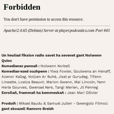
Un heuliad fiksion radio savet ha sevenet gant Nolwenn
Quioc
Komedianez pennañ :
Nolwenn Korbell
Komedian·ezed ouzhpenn :
Ylwa Fowler, Goulwena an Henaff,
Azenor Kallag, Nolùen Ar Buhé, Jisel ar Gurudeg, Tifenn
Lineatte, Loeiza Beauvir, Marion Gwenn, Mai Lincoln, Yann
Herle Gourves, Gwenael Kere, Tangi Merien, Jil Penneg
Enrollañ, frammañ ha kemmeskañ :
Jean Mari Ollivier
Produiñ :
Mikael Baudu & Samuel Julien - Gwengolo Filmoù
gant skoazell Rannvro Breizh