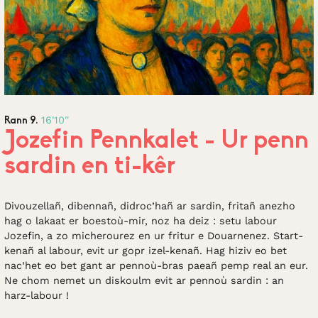
16'10''
Rann 9.
Jozefin Pennkalet - Ur penn
sardin en ti-kêr
Divouzellañ, dibennañ, didroc’hañ ar sardin, fritañ anezho
hag o lakaat er boestoù-mir, noz ha deiz : setu labour
Jozefin, a zo micherourez en ur fritur e Douarnenez. Start-
kenañ al labour, evit ur gopr izel-kenañ. Hag hiziv eo bet
nac’het eo bet gant ar pennoù-bras paeañ pemp real an eur.
Ne chom nemet un diskoulm evit ar pennoù sardin : an
harz-labour !