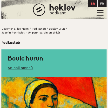
BR
FR
Degemer al lec’hienn
Men
Degemer al lec’hienn
/
Podkastoù
/
Boulc’hurun
/
Jozefin Pennkalet - Ur penn sardin en ti-kêr
Podkastoù
Boulc’hurun
An holl rannoù