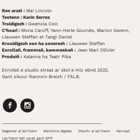
Ren arzel :
Mai Lincoln
Testenn :
Karin Serres
Troidigezh :
Gwenola Coic
C’hoari :
Mona Caroff, Yann-Herle Gourvès, Marion Gwenn,
Lleuwen Steffan et Tangi Daniel
Krouidigezh son ha sonerezh :
Lleuwen Steffan
Enrollañ, frammañ, kemmeskañ :
Jean Mari Ollivier
Produiñ :
Kalanna ha Teatr Piba
Enrollet e studio streat ar skol e miz ebrel 2022.
Gant sikour Rannvro Breizh / FALB.
Facebook
Instagram
Degemer al lec’hienn
Mentions légales
Steuñv al lec’hienn
Kevreañ
Lec’hienn bet savet gant SPIP