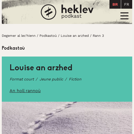
BR
FR
Degemer al lec’hienn
Men
Degemer al lec’hienn
/
Podkastoù
/
Louise an arzhed
/
Rann 3
Podkastoù
Louise an arzhed
Format court
Jeune public
Fiction
An holl rannoù