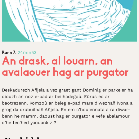
24min53
Rann 7.
An drask, al louarn, an
avalaouer hag ar purgator
Deskadurezh Añjela a vez graet gant Dominig er parkeier ha
diouzh an noz e-pad ar beilhadegoù. Eürus eo ar
baotrezenn. Komzoù ar beleg e-pad mare diwezhañ Ivona a
grog da drubuilhañ Añjela. En em c’houlennata a ra diwar-
benn he mamm, daoust hag er purgator e vefe abalamour
d’he fec’hed yaouankiz ?