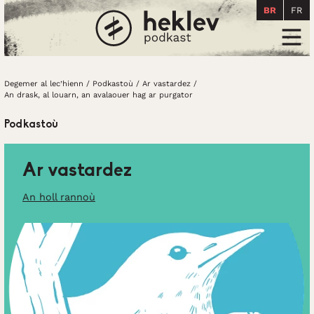
BR
FR
Degemer al lec’hienn
Men
Degemer al lec’hienn
/
Podkastoù
/
Ar vastardez
/
An drask, al louarn, an avalaouer hag ar purgator
Podkastoù
Ar vastardez
An holl rannoù