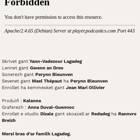
Skrivet gant
Yann-Vadezour Lagadeg
Lennet gant
Gwenn an Dreo
Sonerezh gant
Perynn Bleunven
Sevenet gant
Mael Thépaut
ha
Perynn Bleunven
Enrollet ha kemmesket gant
Jean Mari Ollivier
Produiñ :
Kalanna
Graferezh :
Anna Duval-Guennoc
Enrollet e studio
Dizale
gant skoazell ar
Redadeg
ha
Rannvro
Breizh
Mersi bras d’ar familh Lagadeg.