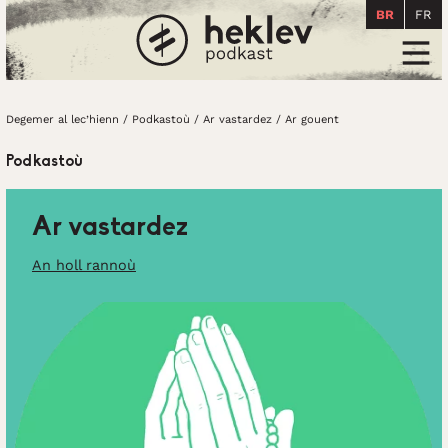
BR
FR
Degemer al lec’hienn
Men
Degemer al lec’hienn
/
Podkastoù
/
Ar vastardez
/
Ar gouent
Podkastoù
Ar vastardez
An holl rannoù