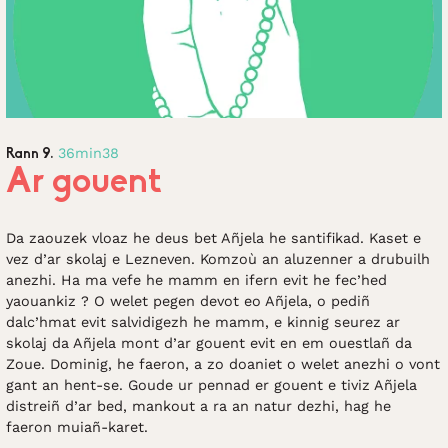
36min38
Rann 9.
Ar gouent
Da zaouzek vloaz he deus bet Añjela he santifikad. Kaset e
vez d’ar skolaj e Lezneven. Komzoù an aluzenner a drubuilh
anezhi. Ha ma vefe he mamm en ifern evit he fec’hed
yaouankiz ? O welet pegen devot eo Añjela, o pediñ
dalc’hmat evit salvidigezh he mamm, e kinnig seurez ar
skolaj da Añjela mont d’ar gouent evit en em ouestlañ da
Zoue. Dominig, he faeron, a zo doaniet o welet anezhi o vont
gant an hent-se. Goude ur pennad er gouent e tiviz Añjela
distreiñ d’ar bed, mankout a ra an natur dezhi, hag he
faeron muiañ-karet.