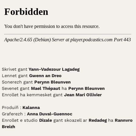
Skrivet gant
Yann-Vadezour Lagadeg
Lennet gant
Gwenn an Dreo
Sonerezh gant
Perynn Bleunven
Sevenet gant
Mael Thépaut
ha
Perynn Bleunven
Enrollet ha kemmesket gant
Jean Mari Ollivier
Produiñ :
Kalanna
Graferezh :
Anna Duval-Guennoc
Enrollet e studio
Dizale
gant skoazell ar
Redadeg
ha
Rannvro
Breizh