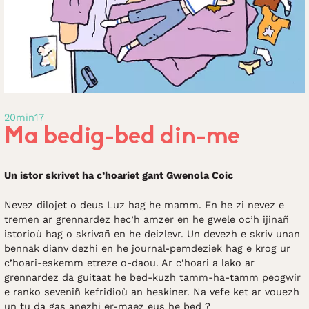
20min17
Ma bedig-bed din-me
Un istor skrivet ha c’hoariet gant Gwenola Coic
Nevez dilojet o deus Luz hag he mamm. En he zi nevez e
tremen ar grennardez hec’h amzer en he gwele oc’h ijinañ
istorioù hag o skrivañ en he deizlevr. Un devezh e skriv unan
bennak dianv dezhi en he journal-pemdeziek hag e krog ur
c’hoari-eskemm etreze o-daou. Ar c’hoari a lako ar
grennardez da guitaat he bed-kuzh tamm-ha-tamm peogwir
e ranko seveniñ kefridioù an heskiner. Na vefe ket ar vouezh
un tu da gas anezhi er-maez eus he bed ?