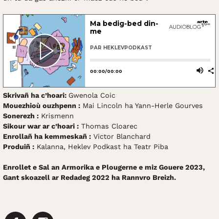
Skrivañ ha c’hoari:
Gwenola Coic
Mouezhioù ouzhpenn :
Mai Lincoln ha Yann-Herle Gourves
Sonerezh :
Krismenn
Sikour war ar c’hoari :
Thomas Cloarec
Enrollañ ha kemmeskañ :
Victor Blanchard
Produiñ :
Kalanna, Heklev Podkast ha Teatr Piba
Enrollet e Sal an Armorika e Plougerne e miz Gouere 2023,
Gant skoazell ar Redadeg 2022 ha Rannvro Breizh.