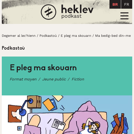
BR
FR
Degemer al lec’hienn
Men
Degemer al lec’hienn
/
Podkastoù
/
E pleg ma skouarn
/
Ma bedig-bed din-me
Podkastoù
E pleg ma skouarn
Format moyen
Jeune public
Fiction