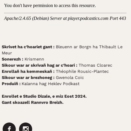
Skrivet ha c’hoariet gant :
Bleuenn ar Borgn ha Thibault Le
Meur
Sonerezh :
Krismenn
Sikour war ar skrivañ hag ar c’hoari :
Thomas Cloarec
Enrollañ ha kemmeskañ :
Théophile Rousic-Plantec
Sikour war ar brezhoneg :
Gwenola Coic
Produiñ :
Kalanna hag Heklev Podkast
Enrollet e Studio Dizale, e miz Eost 2024.
Gant skoazell Rannvro Breizh.