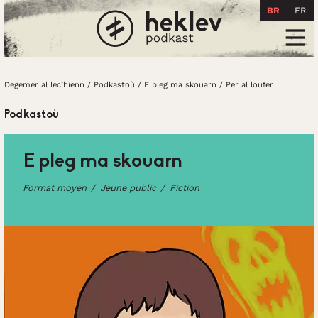
BR
FR
Degemer al lec’hienn
Men
Degemer al lec’hienn
/
Podkastoù
/
E pleg ma skouarn
/
Per al loufer
Podkastoù
E pleg ma skouarn
Format moyen
Jeune public
Fiction