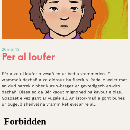
20min43
Per al loufer
Pêr a zo ul loufer o vevañ en ur bed a vrammerien. E
vrammoù dezhañ a zo didrouz ha flaerius. Padal e weler mat
an dud barrek d’ober kurun-bragez er gevredigezh en-dro
dezhañ. Diaes eo da Bêr kaout mignoned ha kavout e blas.
Goapaet e vez gant ar vugale all. An istor-mañ a gont buhez
ur bugel disheñvel na vramm ket evel ar re all.