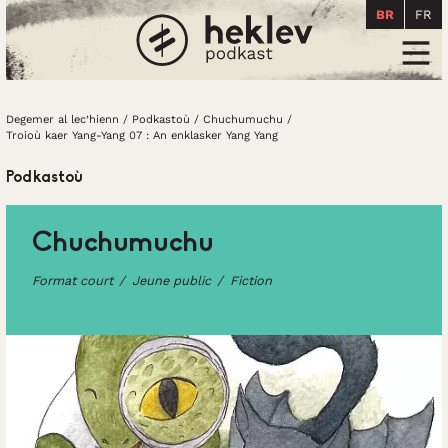
BR
FR
Degemer al lec’hienn
Men
Degemer al lec’hienn
/
Podkastoù
/
Chuchumuchu
/
Troioù kaer Yang-Yang 07 : An enklasker Yang Yang
Podkastoù
Chuchumuchu
Format court
Jeune public
Fiction