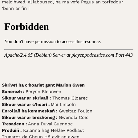
melc’hwed, al laboused, ha ma vefe Pegus an torfedour
‘benn ar fin !
Skrivet ha c’hoariet gant Marion Gwen
Sonerezh :
Perynn Bleunven
Sikour war ar skrivañ :
Thomas Cloarec
Sikour war ar c’hoari :
Mai Lincoln
Enrollañ ha kemmeskañ :
Gweltaz Foulon
Sikour war ar brezhoneg :
Gwenola Coïc
Tresadenn :
Anna Duval Guennoc
Produiñ :
Kalanna hag Heklev Podkast
Trugarez da Cheun Hô evit an awen