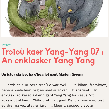
12'18''
Troioù kaer Yang-Yang 07 :
An enklasker Yang Yang
Un istor skrivet ha c’hoariet gant Marion Gwenn
El liorzh ez a ur bern traoù diwar-wel … Piz-bihan, framboez,
pennoù-saladenn hag an avaloù zoken… Dispariset ! Un
enklask ‘zo kaset a-benn gant Yang Yang ha Pegus ‘vit
adkavout al laer… Chikouret ‘vint gant Derv, ar wezenn, test
eo dre ma vez atav er jardin… Meur a susped a zo, ar