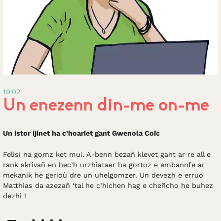
19'02
Un enezenn din-me on-me
Un istor ijinet ha c’hoariet gant Gwenola Coïc
Felisi na gomz ket mui. A-benn bezañ klevet gant ar re all e
rank skrivañ en hec’h urzhiataer ha gortoz e embannfe ar
mekanik he gerioù dre un uhelgomzer. Un devezh e erruo
Matthias da azezañ ‘tal he c’hichen hag e cheñcho he buhez
dezhi !