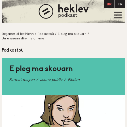
BR
FR
Degemer al lec’hienn
Men
Degemer al lec’hienn
/
Podkastoù
/
E pleg ma skouarn
/
Un enezenn din-me on-me
Podkastoù
E pleg ma skouarn
Format moyen
Jeune public
Fiction