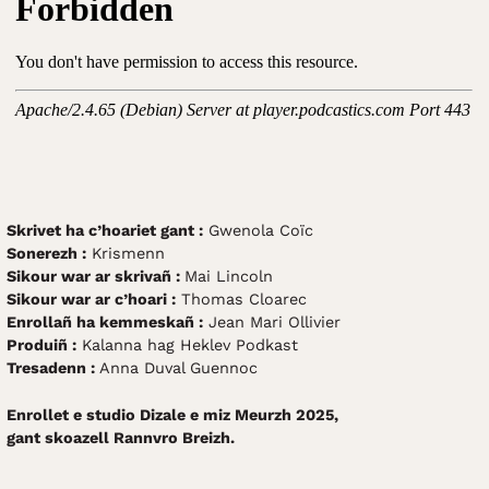
Skrivet ha c’hoariet gant :
Gwenola Coïc
Sonerezh :
Krismenn
Sikour war ar skrivañ :
Mai Lincoln
Sikour war ar c’hoari :
Thomas Cloarec
Enrollañ ha kemmeskañ :
Jean Mari Ollivier
Produiñ :
Kalanna hag Heklev Podkast
Tresadenn :
Anna Duval Guennoc
Enrollet e studio Dizale e miz Meurzh 2025,
gant skoazell Rannvro Breizh.