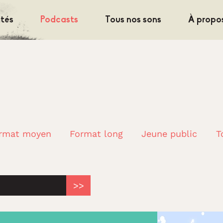
ités
Podcasts
Tous nos sons
À propo
rmat moyen
Format long
Jeune public
T