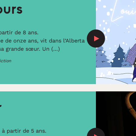
ours
partir de 8 ans.
le de onze ans, vit dans l’Alberta
sa grande sœur. Un (…)
iction
r
 à partir de 5 ans.