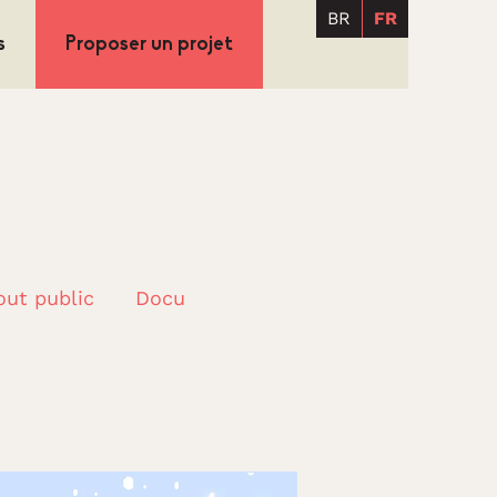
BR
FR
s
Proposer un projet
out public
Docu