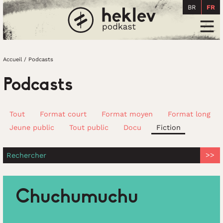
BR
FR
Accueil
Men
Accueil
/
Podcasts
Podcasts
Tout
Format court
Format moyen
Format long
Jeune public
Tout public
Docu
Fiction
Rechercher
Chuchumuchu