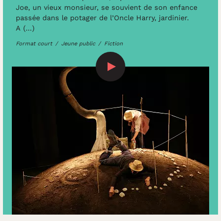
Joe, un vieux monsieur, se souvient de son enfance
passée dans le potager de l’Oncle Harry, jardinier.
A (…)
Format court
Jeune public
Fiction