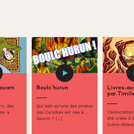
kouarn
Boulc’hurun
Livres-au
par Timil
rn, des
Qui sait qu’une des pirates
L’association
ter à
des Caraïbes est née à …
été créée à 
Gourin ? (…)
(Loire-Atlant
)