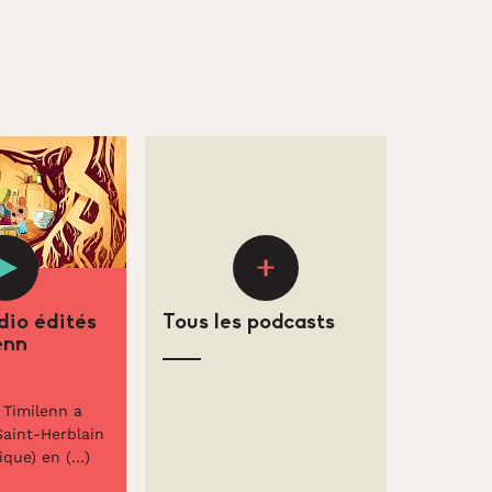
dio édités
Tous les podcasts
enn
 Timilenn a
Saint-Herblain
ique) en (…)