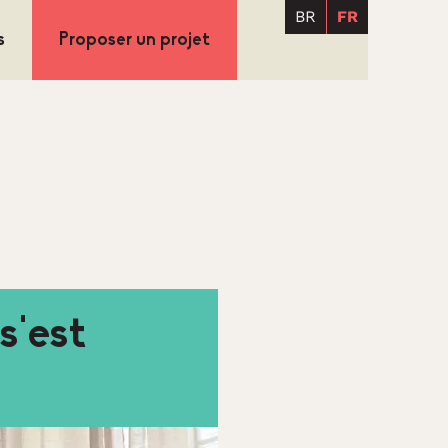
BR
FR
s
Proposer un projet
s’est