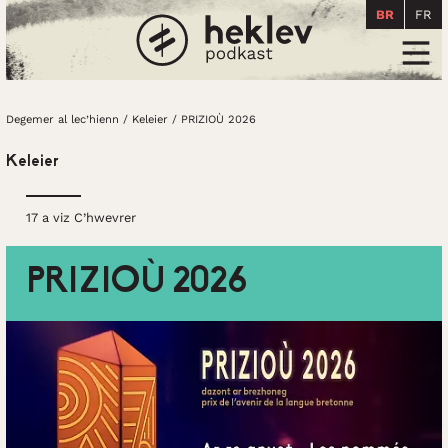
BR
FR
Degemer al lec’hienn
Men
Degemer al lec’hienn
/
Keleier
/
PRIZIOÙ 2026
Keleier
17 a viz C’hwevrer
PRIZIOÙ 2026