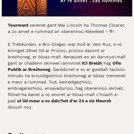
Tourmant
sevenet gant Mai Lincoln ha Thomas Cloarec
a zo anvet e rummad an oberennoù Kleweled ✨🥂!
E Trebeurden, e Bro-Dreger, war Aod ar Vein Ruz, e vo
kinniget 29vet lid ar Prizioù, prizioù dazont ar
brezhoneg, er bloaz-mañ. Kenaozet eo an darvoud-mañ
gant ar chadenn skinwel rannvroel
ICI Breizh
hag
Ofis
Publik ar Brezhoneg
. Garedonet e vo ar gwellañ taolioù-
intrudu ha krouidigezhioù brezhoneg ar bloaz tremenet
e meur a rummad. Tud, kevredigezhioù,
embregerezhioù, ensavadurioù, hag oberennoù skrivet,
filmet ha kanet a vo enoret ar bloaz-mañ c’hoazh e-
pad
ul lid meur a vo dalc’het d’ar 24 a viz Meurzh
diouzh noz.