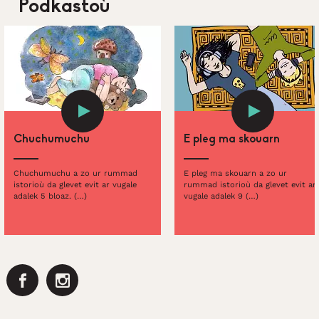
Podkastoù
Chuchumuchu
E pleg ma skouarn
Chuchumuchu a zo ur rummad
E pleg ma skouarn a zo ur
istorioù da glevet evit ar vugale
rummad istorioù da glevet evit ar
adalek 5 bloaz. (…)
vugale adalek 9 (…)
Facebook
Instagram