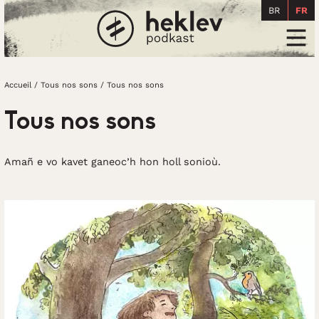
BR
FR
Accueil
Men
Accueil
/
Tous nos sons
/
Tous nos sons
Tous nos sons
Amañ e vo kavet ganeoc’h hon holl sonioù.