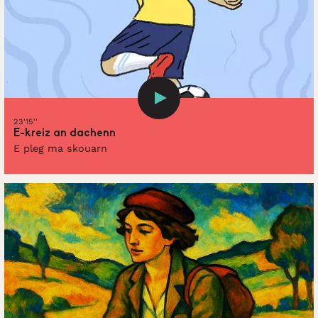
23'15''
E-kreiz an dachenn
E pleg ma skouarn