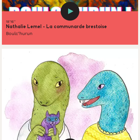
18'16''
Nathalie Lemel - La communarde brestoise
Boulc’hurun