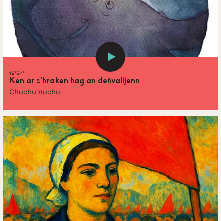
16'54''
Ken ar c’hraken hag an deñvalijenn
Chuchumuchu