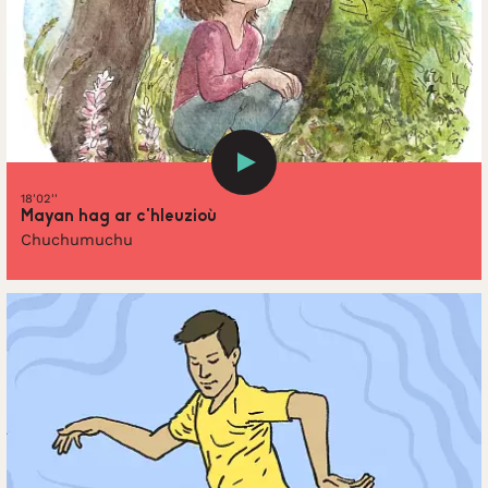
18'02''
Mayan hag ar c’hleuzioù
Chuchumuchu