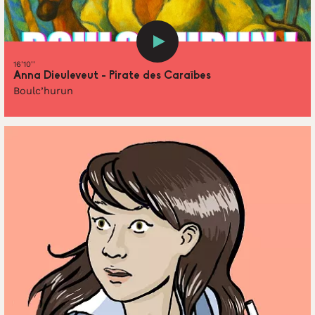
16'10''
Anna Dieuleveut - Pirate des Caraïbes
Boulc’hurun