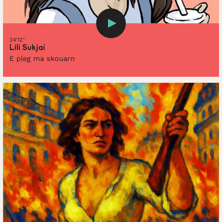
24'12''
Lili Sukjai
E pleg ma skouarn