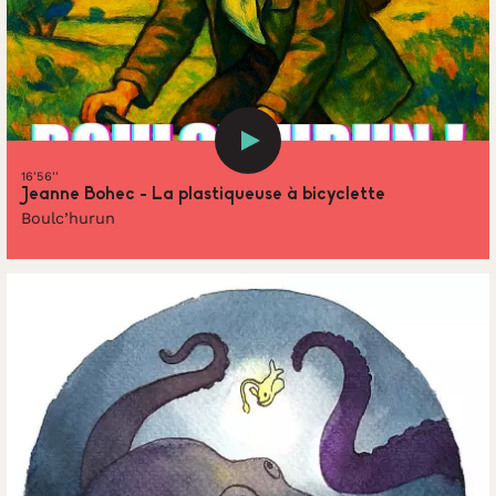
16'56''
Jeanne Bohec - La plastiqueuse à bicyclette
Boulc’hurun