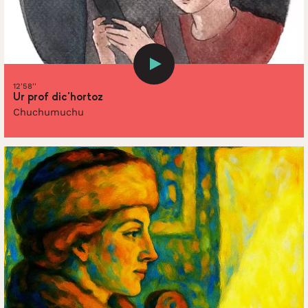
12'58''
Ur prof dic’hortoz
Chuchumuchu