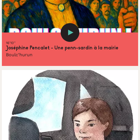
16'10''
Joséphine Pencalet - Une penn-sardin à la mairie
Boulc’hurun